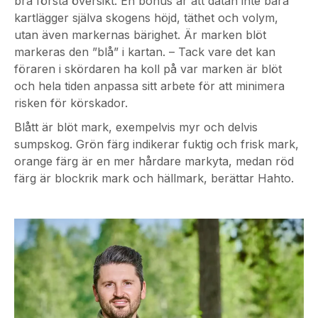
bra första översikt. En bonus är att datan inte bara
kartlägger själva skogens höjd, täthet och volym,
utan även markernas bärighet. Är marken blöt
markeras den ”blå” i kartan. – Tack vare det kan
föraren i skördaren ha koll på var marken är blöt
och hela tiden anpassa sitt arbete för att minimera
risken för körskador.
Blått är blöt mark, exempelvis myr och delvis
sumpskog. Grön färg indikerar fuktig och frisk mark,
orange färg är en mer hårdare markyta, medan röd
färg är blockrik mark och hällmark, berättar Hahto.