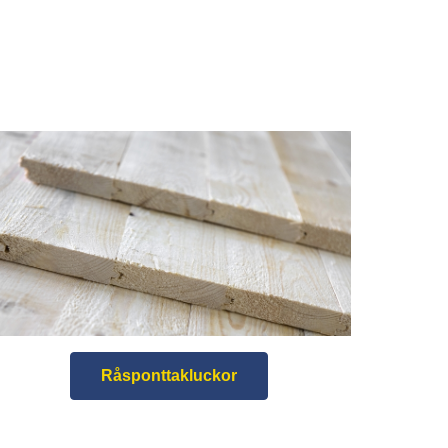
Råsponttakluckor