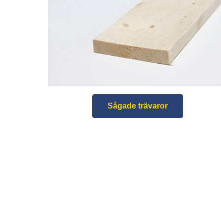
Sågade trävaror