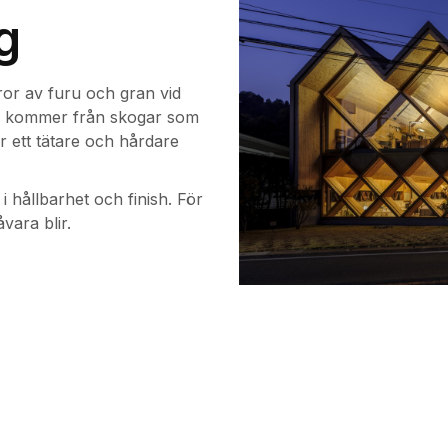
g
ror av furu och gran vid
an kommer från skogar som
r ett tätare och hårdare
i hållbarhet och finish. För
åvara blir.