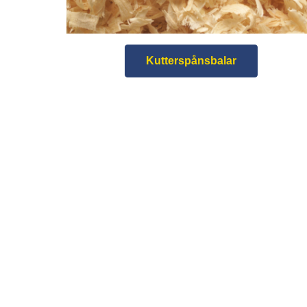
Kutterspånsbalar