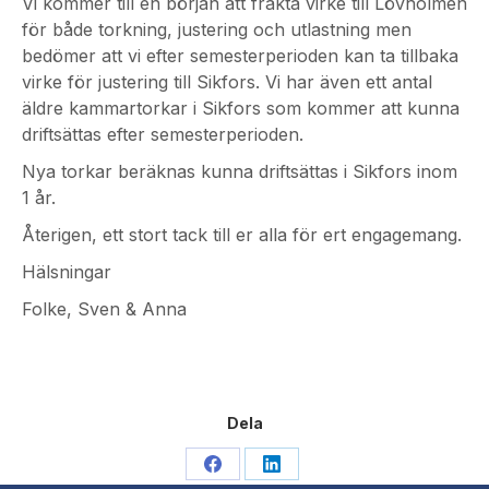
Vi kommer till en början att frakta virke till Lövholmen
för både torkning, justering och utlastning men
bedömer att vi efter semesterperioden kan ta tillbaka
virke för justering till Sikfors. Vi har även ett antal
äldre kammartorkar i Sikfors som kommer att kunna
driftsättas efter semesterperioden.
Nya torkar beräknas kunna driftsättas i Sikfors inom
1 år.
Återigen, ett stort tack till er alla för ert engagemang.
Hälsningar
Folke, Sven & Anna
Dela
Dela
Dela