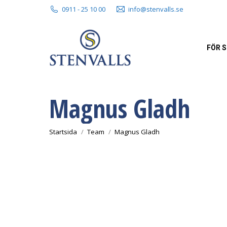
0911 - 25 10 00
info@stenvalls.se
FÖR 
Magnus Gladh
Du är här:
Startsida
Team
Magnus Gladh