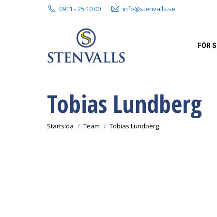
0911 - 25 10 00
info@stenvalls.se
FÖR 
Tobias Lundberg
Du är här:
Startsida
Team
Tobias Lundberg