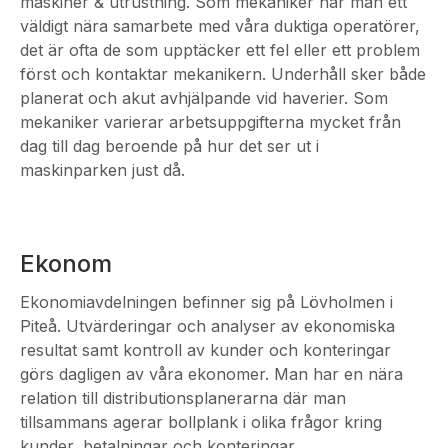
maskiner & utrustning. Som mekaniker har man ett
väldigt nära samarbete med våra duktiga operatörer,
det är ofta de som upptäcker ett fel eller ett problem
först och kontaktar mekanikern. Underhåll sker både
planerat och akut avhjälpande vid haverier. Som
mekaniker varierar arbetsuppgifterna mycket från
dag till dag beroende på hur det ser ut i
maskinparken just då.
Ekonom
Ekonomiavdelningen befinner sig på Lövholmen i
Piteå. Utvärderingar och analyser av ekonomiska
resultat samt kontroll av kunder och konteringar
görs dagligen av våra ekonomer. Man har en nära
relation till distributionsplanerarna där man
tillsammans agerar bollplank i olika frågor kring
kunder, betalningar och konteringar.