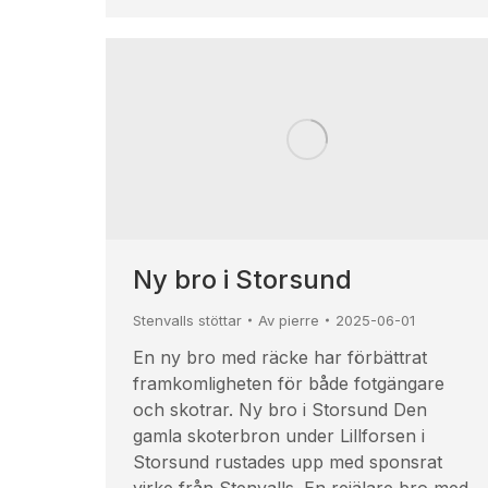
Ny bro i Storsund
Stenvalls stöttar
Av
pierre
2025-06-01
En ny bro med räcke har förbättrat
framkomligheten för både fotgängare
och skotrar. Ny bro i Storsund Den
gamla skoterbron under Lillforsen i
Storsund rustades upp med sponsrat
virke från Stenvalls. En rejälare bro med